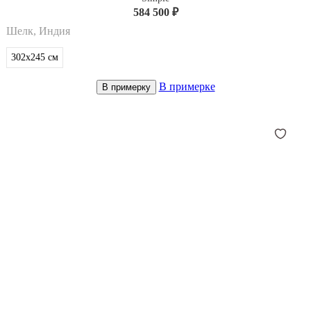
584 500 ₽
Шелк, Индия
302x245
см
В примерке
В примерку