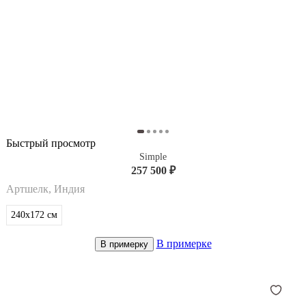
Быстрый просмотр
Simple
257 500 ₽
Артшелк, Индия
240x172
см
В примерке
В примерку