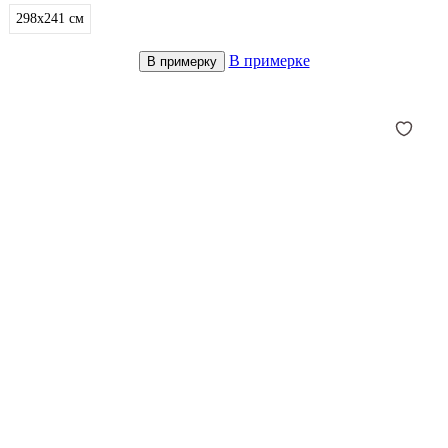
298x241
см
В примерке
В примерку