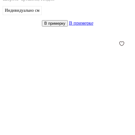
Индивидуально
см
В примерке
В примерку