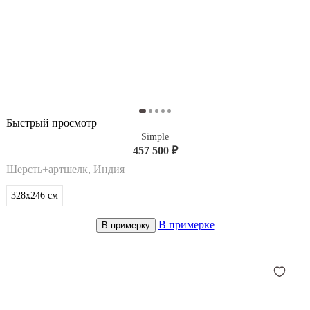
Быстрый просмотр
Simple
457 500 ₽
Шерсть+артшелк, Индия
328x246
см
В примерке
В примерку