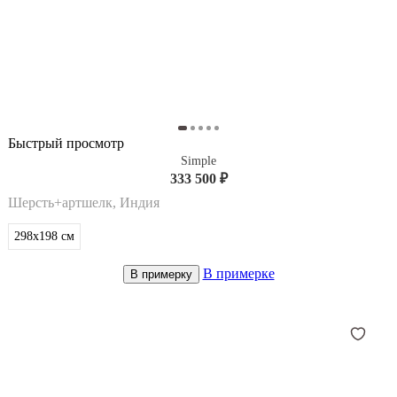
Быстрый просмотр
Simple
333 500 ₽
Шерсть+артшелк, Индия
298x198
см
В примерке
В примерку