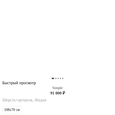
Быстрый просмотр
Simple
91 000 ₽
Шерсть+артшелк, Индия
108x70
см