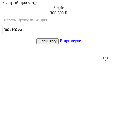
Быстрый просмотр
Simple
368 500 ₽
Шерсть+артшелк, Индия
302x196
см
В примерке
В примерку