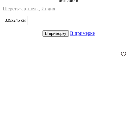
461 500 ₽
Шерсть+артшелк, Индия
339x245
см
В примерке
В примерку