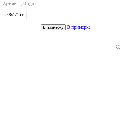
Артшелк, Индия
238x171
см
В примерке
В примерку