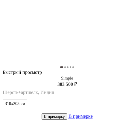
Быстрый просмотр
Simple
383 500 ₽
Шерсть+артшелк, Индия
310x203
см
В примерке
В примерку