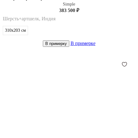
Simple
383 500 ₽
Шерсть+артшелк, Индия
310x203
см
В примерке
В примерку