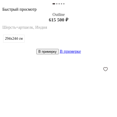
Быстрый просмотр
Outline
615 500 ₽
Шерсть+артшелк, Индия
294x244
см
В примерке
В примерку