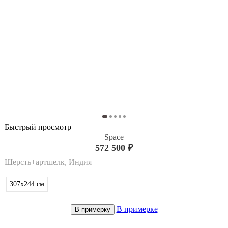
Быстрый просмотр
Space
572 500 ₽
Шерсть+артшелк, Индия
307x244
см
В примерке
В примерку