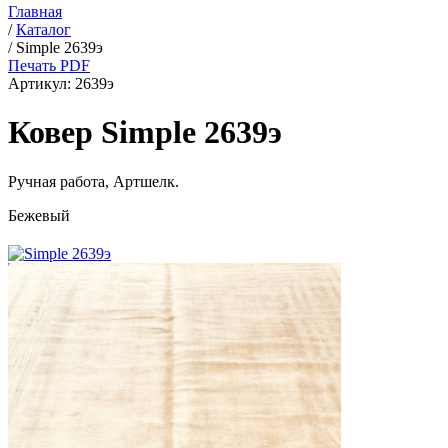
Главная
/
Каталог
/
Simple 2639э
Печать PDF
Артикул:
2639э
Ковер Simple 2639э
Ручная работа,
Артшелк
.
Бежевый