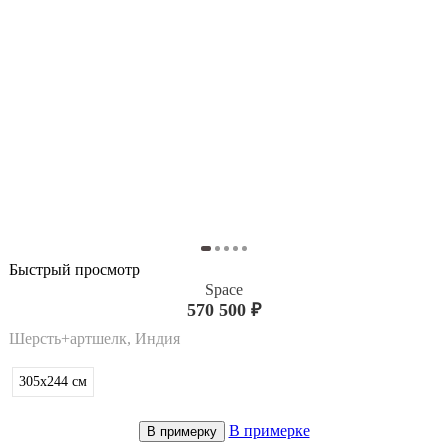
Быстрый просмотр
Space
570 500 ₽
Шерсть+артшелк, Индия
305x244
см
В примерке
В примерку