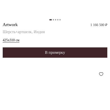
Artwork
1 166 500 ₽
Шерсть+артшелк, Индия
425x310
см
В примерку