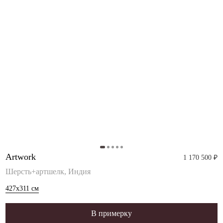
Artwork
1 170 500 ₽
Шерсть+артшелк, Индия
427x311
см
В примерку