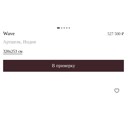
Wave
527 500 ₽
Артшелк, Индия
320x253
см
В примерку