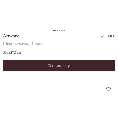
Artwork
1 329 500 ₽
Шерсть+шелк, Индия
363x272
см
В примерку