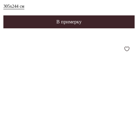
305x244
см
В примерку