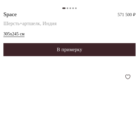
Space
571 500 ₽
Шерсть+артшелк, Индия
305x245
см
В примерку