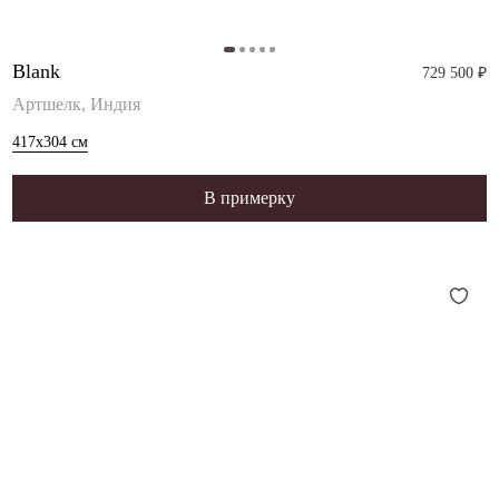
Blank
729 500 ₽
Артшелк, Индия
417x304
см
В примерку