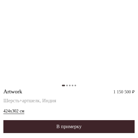
Artwork
1 150 500 ₽
Шерсть+артшелк, Индия
424x302
см
В примерку