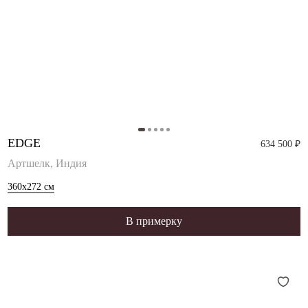
EDGE
634 500 ₽
Артшелк, Индия
360x272
см
В примерку