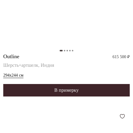
Outline
615 500 ₽
Шерсть+артшелк, Индия
294x244
см
В примерку