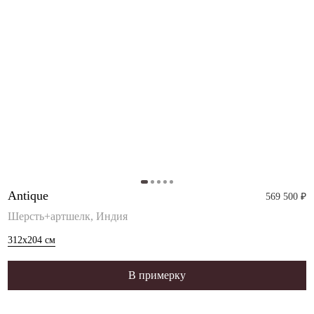
Antique
569 500 ₽
Шерсть+артшелк, Индия
312x204
см
В примерку