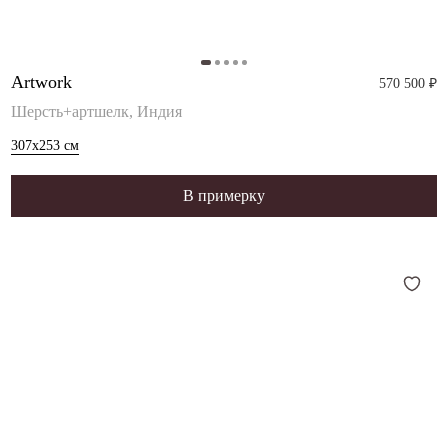
Artwork
570 500 ₽
Шерсть+артшелк, Индия
307x253
см
В примерку