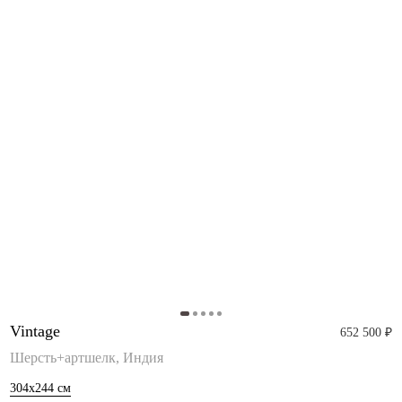
Vintage
652 500 ₽
Шерсть+артшелк, Индия
304x244
см