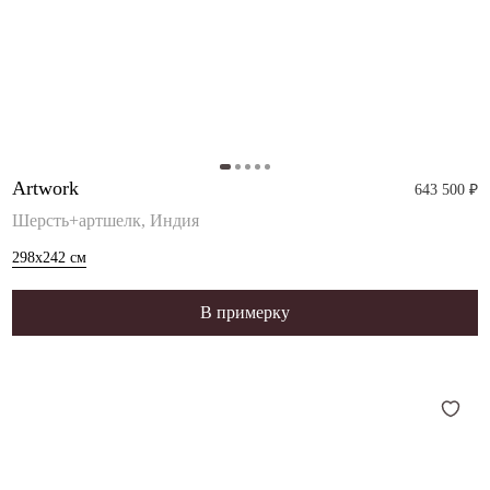
Artwork
643 500 ₽
Шерсть+артшелк, Индия
298x242
см
В примерку