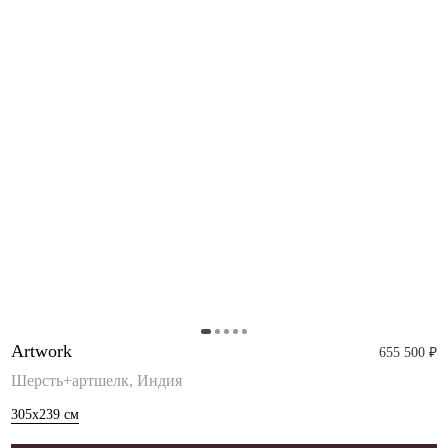
Artwork
655 500 ₽
Шерсть+артшелк, Индия
305x239
см