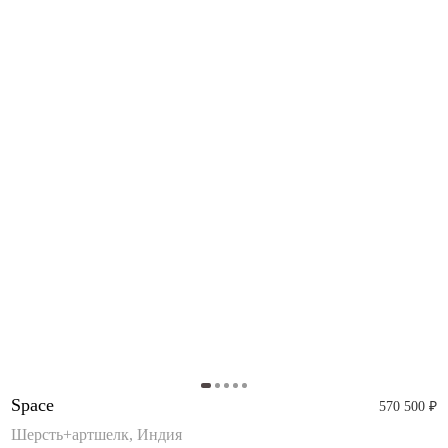
Space
570 500 ₽
Шерсть+артшелк, Индия