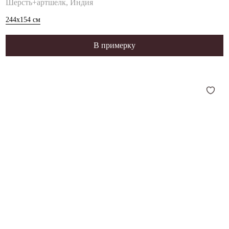
Шерсть+артшелк, Индия
244x154
см
В примерку