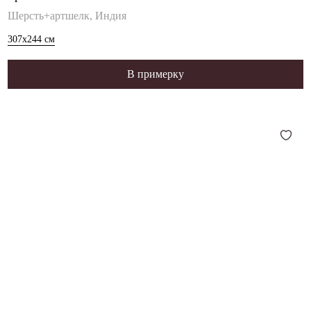
Шерсть+артшелк, Индия
307x244
см
В примерку