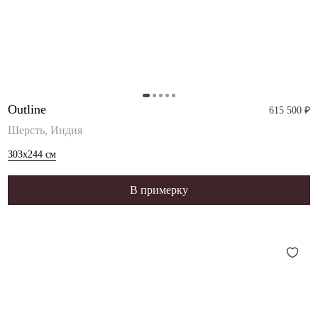
Outline
615 500 ₽
Шерсть, Индия
303x244
см
В примерку