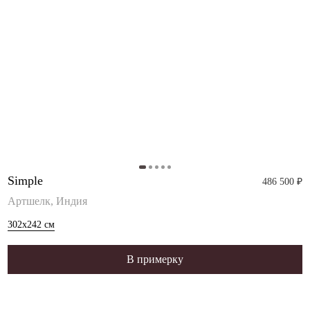
Simple
486 500 ₽
Артшелк, Индия
302x242
см
В примерку