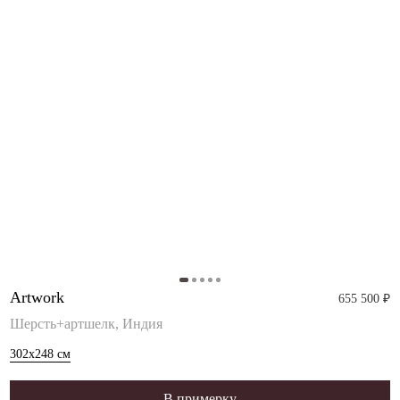
Artwork
655 500 ₽
Шерсть+артшелк, Индия
302x248
см
В примерку