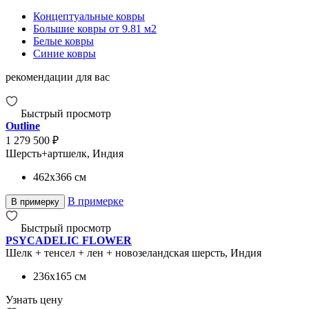
Концептуальные ковры
Большие ковры от 9.81 м2
Белые ковры
Синие ковры
рекомендации для вас
Быстрый просмотр
Outline
1 279 500 ₽
Шерсть+артшелк, Индия
462x366
см
В примерке
В примерку
Быстрый просмотр
PSYCADELIC FLOWER
Шелк + тенсел + лен + новозеландская шерсть, Индия
236x165
см
Узнать цену