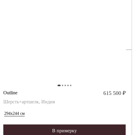
Outline
615 500 ₽
Шерсть+артшелк, Индия
294x244
см
В примерку