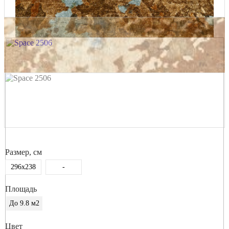
Размер, см
296x238
-
Площадь
До 9.8 м2
Цвет