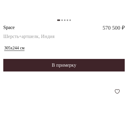
Space
570 500 ₽
Шерсть+артшелк, Индия
305x244
см
В примерку