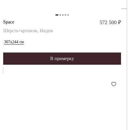
Space
572 500 ₽
Шерсть+артшелк, Индия
307x244
см
В примерку