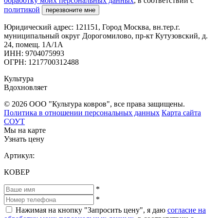
обработку моих персональных данных
, в соответствии с
политикой
перезвоните мне
Юридический адрес: 121151, Город Москва, вн.тер.г.
муниципальный округ Дорогомилово, пр-кт Кутузовский, д.
24, помещ. 1А/1А
ИНН: 9704075993
ОГРН: 1217700312488
Культура
Вдохновляет
© 2026 ООО "Культура ковров", все права защищены.
Политика в отношении персональных данных
Карта сайта
СОУТ
Мы на карте
Узнать цену
Артикул:
КОВЕР
*
*
Нажимая на кнопку "Запросить цену", я даю
согласие на