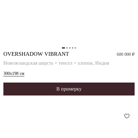
OVERSHADOW VIBRANT
600 000 ₽
Новозеландская шерсть + тенсел + хлопок, Индия
300x198
см
В примерку