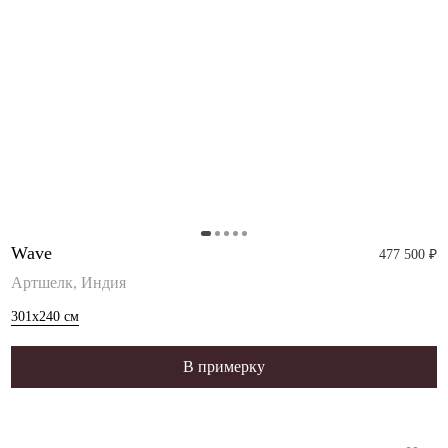
Wave
477 500 ₽
Артшелк, Индия
301x240
см
В примерку