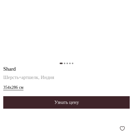
Shard
Шерсть+артшелк, Индия
354x286
см
Узнать цену