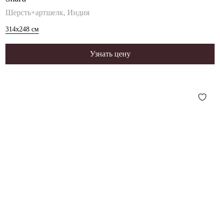
Шерсть+артшелк, Индия
314x248
см
Узнать цену