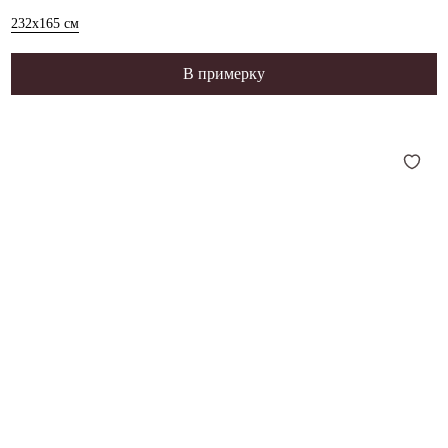
232x165
см
В примерку