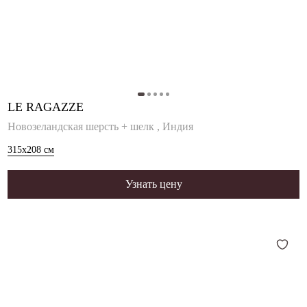
LE RAGAZZE
Новозеландская шерсть + шелк , Индия
315x208
см
Узнать цену