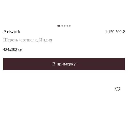
Artwork
1 150 500 ₽
Шерсть+артшелк, Индия
424x302
см
В примерку