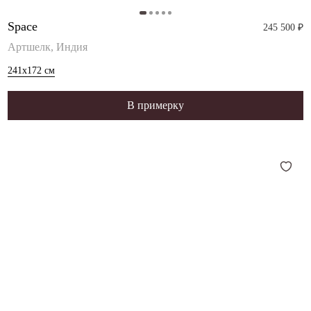
Space
245 500 ₽
Артшелк, Индия
241x172
см
В примерку