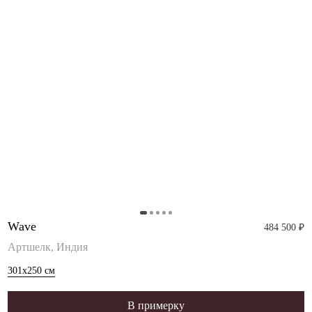
Wave
484 500 ₽
Артшелк, Индия
301x250
см
В примерку