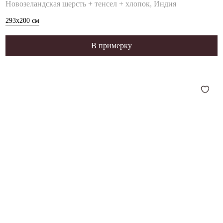
Новозеландская шерсть + тенсел + хлопок, Индия
293x200
см
В примерку