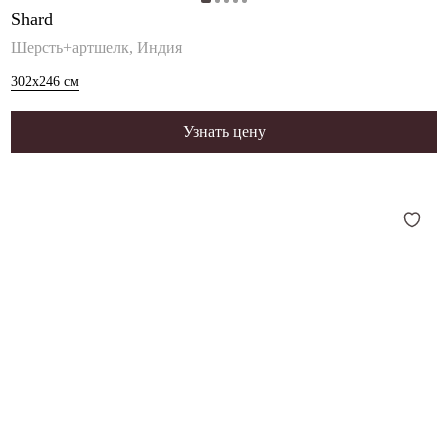
Shard
Шерсть+артшелк, Индия
302x246
см
Узнать цену