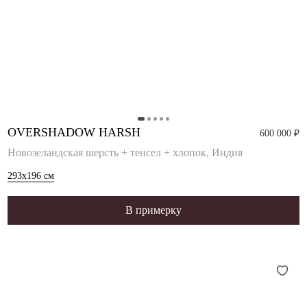
OVERSHADOW HARSH
600 000 ₽
Новозеландская шерсть + тенсел + хлопок, Индия
293x196
см
В примерку