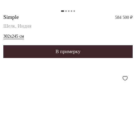
Simple
584 500 ₽
Шелк, Индия
302x245
см
В примерку