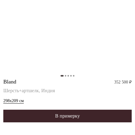
Bland
352 500 ₽
Шерсть+артшелк, Индия
298x209
см
В примерку