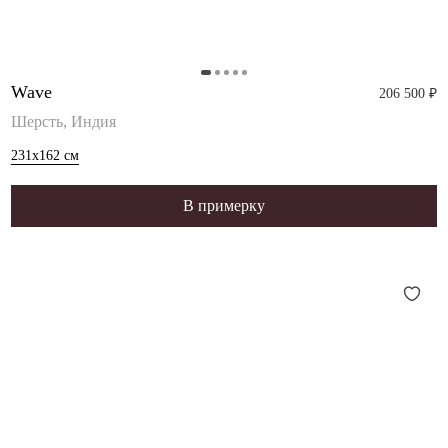
Wave
206 500 ₽
Шерсть, Индия
231x162
см
В примерку