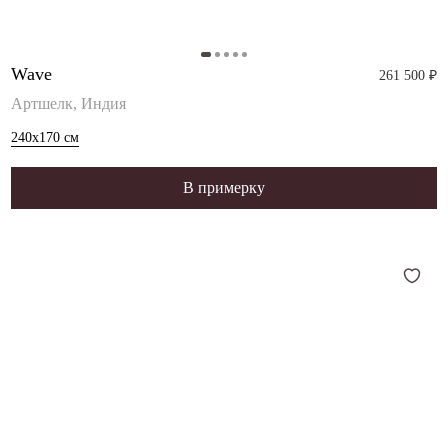
Wave
261 500 ₽
Артшелк, Индия
240x170
см
В примерку