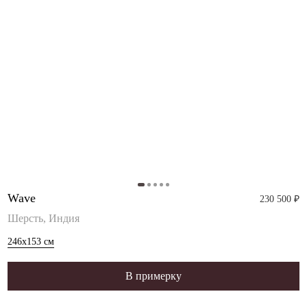
Wave
230 500 ₽
Шерсть, Индия
246x153
см
В примерку