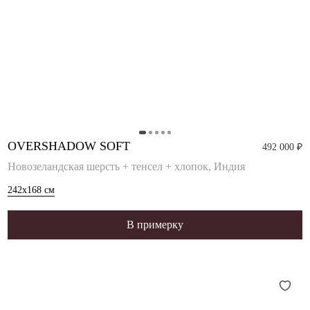
OVERSHADOW SOFT
492 000 ₽
Новозеландская шерсть + тенсел + хлопок, Индия
242x168
см
В примерку