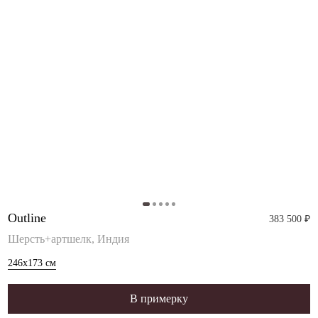
Outline
383 500 ₽
Шерсть+артшелк, Индия
246x173
см
В примерку