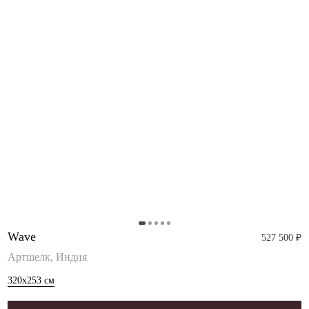
Wave
527 500 ₽
Артшелк, Индия
320x253
см