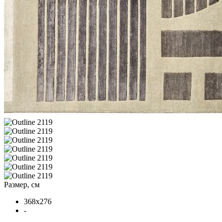
Размер, см
368x276
-