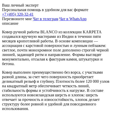
Ваш личный эксперт
Персональная помощь в удобном для вас формате
+7 (495) 320-32-41
Перезвоните мне
Чат в телеграм
Чат в WhatsApp
описание
Ковер ручной работы BLANCO из коллекции KARPETA
создавался вручную мастерами из Индии в течении пяти
месяцев кропотливой работы. В основе композиции —
ассоциация с карстовой поверхностью и лунным пейзажем:
светлое, почти монохромное поле дополнено строгой черной
линией, задающей ритм и направление. Формы выглядят
монументально, отсылая к фактурам камня, штукатурки и
бетона.
Ковер выполнен преимущественно без ворса, с участками
разной длины, за счет чего поверхность приобретает
деликатный рельеф и глубину. Плотность более 120 000 узлов
на квадратный метр обеспечивает четкость линий,
стабильность формы и устойчивость к нагрузке. В составе
используются новозеландская шерсть и хлопок: шерсть
отвечает за прочность и износостойкость, хлопок делает
структуру более ровной и удобной для повседневного
использования.