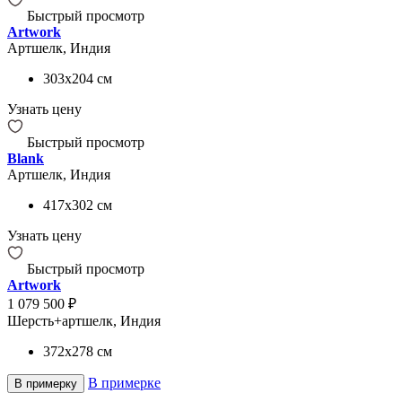
Быстрый просмотр
Artwork
Артшелк, Индия
303x204
см
Узнать цену
Быстрый просмотр
Blank
Артшелк, Индия
417x302
см
Узнать цену
Быстрый просмотр
Artwork
1 079 500 ₽
Шерсть+артшелк, Индия
372x278
см
В примерке
В примерку