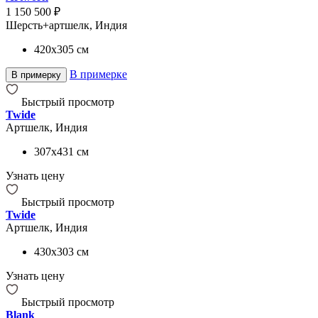
1 150 500 ₽
Шерсть+артшелк, Индия
420x305
см
В примерке
В примерку
Быстрый просмотр
Twide
Артшелк, Индия
307x431
см
Узнать цену
Быстрый просмотр
Twide
Артшелк, Индия
430x303
см
Узнать цену
Быстрый просмотр
Blank