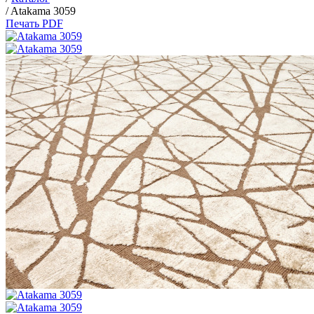
/
Atakama 3059
Печать PDF