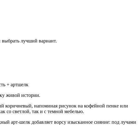
и выбрать лучший вариант.
ть + артшелк
чку живой истории.
ый коричневый, напоминая рисунок на кофейной пенке или
к со светлой, так и с темной мебелью.
жный арт-шелк добавляет ворсу изысканное сияние: под лучами