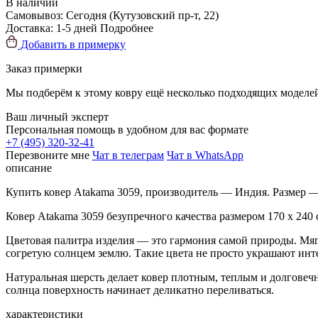
В наличии
Самовывоз:
Сегодня
(Кутузовский пр-т, 22)
Доставка:
1-5 дней
Подробнее
Добавить в примерку
Заказ примерки
Мы подберём к этому ковру ещё несколько подходящих моделей
Ваш личный эксперт
Персональная помощь в удобном для вас формате
+7 (495) 320-32-41
Перезвоните мне
Чат в телеграм
Чат в WhatsApp
описание
Купить ковер Atakama 3059, производитель — Индия. Размер 
Ковер Atakama 3059 безупречного качества размером 170 x 240
Цветовая палитра изделия — это гармония самой природы. Мя
согретую солнцем землю. Такие цвета не просто украшают интер
Натуральная шерсть делает ковер плотным, теплым и долговечн
солнца поверхность начинает деликатно переливаться.
характеристики