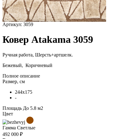
Артикул:
3059
Ковер Atakama 3059
Ручная работа,
Шерсть+артшелк
.
Бежевый, Коричневый
Полное описание
Размер, см
244x175
-
Площадь
До 5.8 м2
Цвет
Гамма
Светлые
492 000 ₽