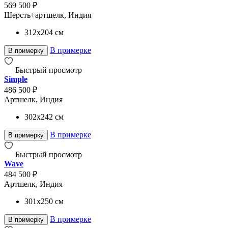
569 500 ₽
Шерсть+артшелк, Индия
312x204
см
В примерке
В примерку
Быстрый просмотр
Simple
486 500 ₽
Артшелк, Индия
302x242
см
В примерке
В примерку
Быстрый просмотр
Wave
484 500 ₽
Артшелк, Индия
301x250
см
В примерке
В примерку