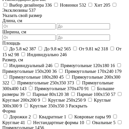
Выбор дизайнера
336
Новинки
532
Хит
205
Эксклюзивы
537
Указать свой размер
Длина, см
Ширина, см
Площадь
До 5.8 м2
387
До 9.8 м2
565
От 9.81 м2
318
От
15 м2
98
Индивидуально
246
Размер, см
Индивидуальный
246
Прямоугольные 120x180
16
Прямоугольные 150x200
36
Прямоугольные 170x240
179
Прямоугольные 180x280
45
Прямоугольные 200x300
322
Прямоугольные 250x350
373
Прямоугольные
300x400
143
Прямоугольные 370x470
91
Большие
размеры
39
Парные 80x120
38
Парные 100x150
57
Круглые 200x200
9
Круглые 250x250
9
Круглые
300x300
9
Круглые 350x350
3
Раскрыть
Форма
Дорожки
2
Квадратные
1
Ковровые пары
99
Круглые
41
Нестандартные формы
10
Овальные
5
Прямоугольные
1456