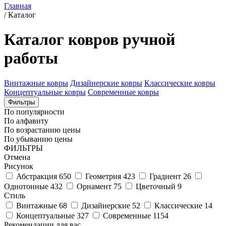
Главная
/
Каталог
Каталог ковров ручной
работы
Винтажные ковры
Дизайнерские ковры
Классические ковры
Концептуальные ковры
Современные ковры
Фильтры
По популярности
По алфавиту
По возрастанию цены
По убыванию цены
ФИЛЬТРЫ
Отмена
Рисунок
Абстракция
650
Геометрия
423
Градиент
26
Однотонные
432
Орнамент
75
Цветочный
9
Стиль
Винтажные
68
Дизайнерские
52
Классические
14
Концептуальные
327
Современные
1154
Рекомендации для вас