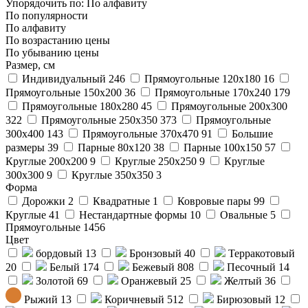
Упорядочить по:
По алфавиту
По популярности
По алфавиту
По возрастанию цены
По убыванию цены
Размер, см
Индивидуальный
246
Прямоугольные 120x180
16
Прямоугольные 150x200
36
Прямоугольные 170x240
179
Прямоугольные 180x280
45
Прямоугольные 200x300
322
Прямоугольные 250x350
373
Прямоугольные
300x400
143
Прямоугольные 370x470
91
Большие
размеры
39
Парные 80x120
38
Парные 100x150
57
Круглые 200x200
9
Круглые 250x250
9
Круглые
300x300
9
Круглые 350x350
3
Форма
Дорожки
2
Квадратные
1
Ковровые пары
99
Круглые
41
Нестандартные формы
10
Овальные
5
Прямоугольные
1456
Цвет
бордовый
13
Бронзовый
40
Терракотовый
20
Белый
174
Бежевый
808
Песочный
14
Золотой
69
Оранжевый
25
Желтый
36
Рыжий
13
Коричневый
512
Бирюзовый
12