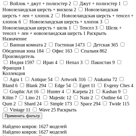
Войлок + джут + полиэстер
2
Джут + полиэстер
1
Новозеландская шерсть + вискоза
2
Новозеландская
шерсть + лен + хлопок
2
Новозеландская шерсть + тенсел +
хлопок
6
Новозеландская шерсть + хлопок
3
Новозеландская шерсть + шелк
1
Тенсел
3
Шелк +
тенсел + лен + новозеландская шерсть
1
Раскрыть
Назначение
Ванная комната
2
Гостиная
1473
Детская
365
Обеденная зона
184
Офис
163
Спальня
862
Производитель
Индия
1597
Иран
4
Непал
3
Пакистан
9
Франция
1
Коллекция
Agra
1
Antique
54
Artwork
316
Atakama
72
Bland
6
Blank
294
Edge
54
Egret
11
Evgeny Ches
4
Graphic Art
16
Hunter
4
Karpeta
21
Kashan
9
Kilim
7
Lino
21
Majestic
12
Nain
2
Outline
64
Qum
2
Shard
24
Simple
173
Space
294
Twide
115
Vintage
11
Wave
25
Раскрыть
Найдено ковров:
1627
моделей
Найдено ковров:
1627
моделей