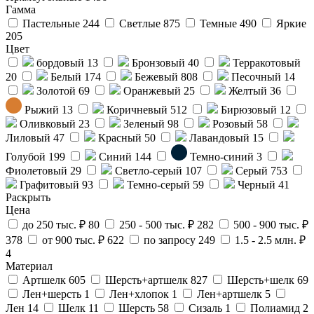
Гамма
Пастельные
244
Светлые
875
Темные
490
Яркие
205
Цвет
бордовый
13
Бронзовый
40
Терракотовый
20
Белый
174
Бежевый
808
Песочный
14
Золотой
69
Оранжевый
25
Желтый
36
Рыжий
13
Коричневый
512
Бирюзовый
12
Оливковый
23
Зеленый
98
Розовый
58
Лиловый
47
Красный
50
Лавандовый
15
Голубой
199
Синий
144
Темно-синий
3
Фиолетовый
29
Светло-серый
107
Серый
753
Графитовый
93
Темно-серый
59
Черный
41
Раскрыть
Цена
до 250 тыс. ₽
80
250 - 500 тыс. ₽
282
500 - 900 тыс. ₽
378
от 900 тыс. ₽
622
по запросу
249
1.5 - 2.5 млн. ₽
4
Материал
Артшелк
605
Шерсть+артшелк
827
Шерсть+шелк
69
Лен+шерсть
1
Лен+хлопок
1
Лен+артшелк
5
Лен
14
Шелк
11
Шерсть
58
Сизаль
1
Полиамид
2