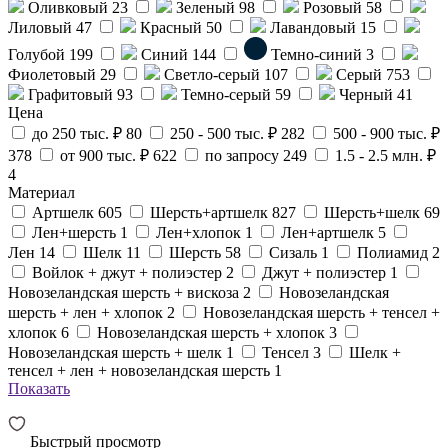
Оливковый
23
Зеленый
98
Розовый
58
Лиловый
47
Красный
50
Лавандовый
15
Голубой
199
Синий
144
Темно-синий
3
Фиолетовый
29
Светло-серый
107
Серый
753
Графитовый
93
Темно-серый
59
Черный
41
Цена
до 250 тыс. ₽
80
250 - 500 тыс. ₽
282
500 - 900 тыс. ₽
378
от 900 тыс. ₽
622
по запросу
249
1.5 - 2.5 млн. ₽
4
Материал
Артшелк
605
Шерсть+артшелк
827
Шерсть+шелк
69
Лен+шерсть
1
Лен+хлопок
1
Лен+артшелк
5
Лен
14
Шелк
11
Шерсть
58
Сизаль
1
Полиамид
2
Войлок + джут + полиэстер
2
Джут + полиэстер
1
Новозеландская шерсть + вискоза
2
Новозеландская
шерсть + лен + хлопок
2
Новозеландская шерсть + тенсел +
хлопок
6
Новозеландская шерсть + хлопок
3
Новозеландская шерсть + шелк
1
Тенсел
3
Шелк +
тенсел + лен + новозеландская шерсть
1
Показать
Быстрый просмотр