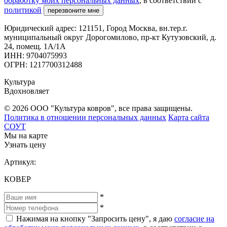
обработку моих персональных данных
, в соответствии с
политикой
перезвоните мне
Юридический адрес: 121151, Город Москва, вн.тер.г.
муниципальный округ Дорогомилово, пр-кт Кутузовский, д.
24, помещ. 1А/1А
ИНН: 9704075993
ОГРН: 1217700312488
Культура
Вдохновляет
© 2026 ООО "Культура ковров", все права защищены.
Политика в отношении персональных данных
Карта сайта
СОУТ
Мы на карте
Узнать цену
Артикул:
КОВЕР
*
*
Нажимая на кнопку "Запросить цену", я даю
согласие на