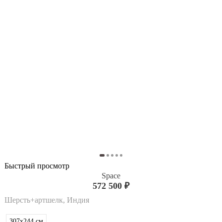
Быстрый просмотр
Space
572 500 ₽
Шерсть+артшелк, Индия
307x244
см