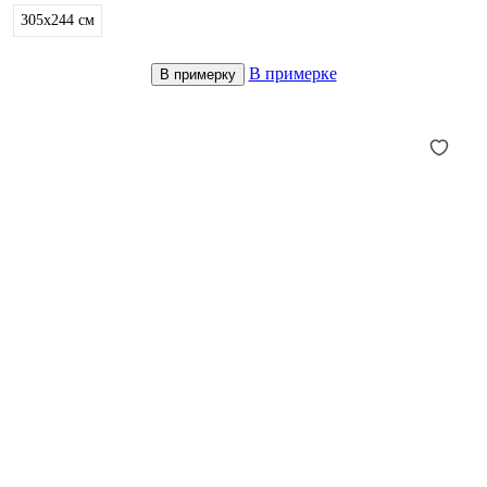
305x244
см
В примерке
В примерку