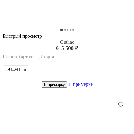
Быстрый просмотр
Outline
615 500 ₽
Шерсть+артшелк, Индия
294x244
см
В примерке
В примерку