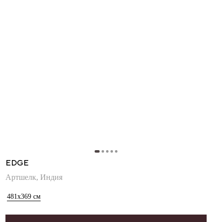
EDGE
Артшелк, Индия
481x369
см