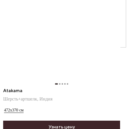
Atakama
Шерсть+артшелк, Индия
472x370
см
Узнать цену