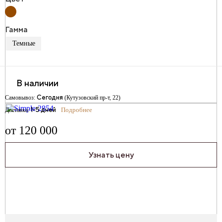
Гамма
Темные
В наличии
Сегодня
Самовывоз:
(Кутузовский пр-т, 22)
1-5 дней
Подробнее
Доставка:
от 120 000
Узнать цену
ЗАКАЗ ПРИМЕРКИ
Мы подберём к этому ковру ещё несколько подходящих моделей и доставим на
примерку. Вы сможете сравнить их в интерьере и выбрать лучший вариант.