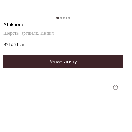
Atakama
Шерсть+артшелк, Индия
471x371
см
Узнать цену