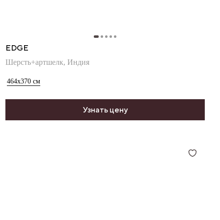
EDGE
Шерсть+артшелк, Индия
464x370
см
Узнать цену