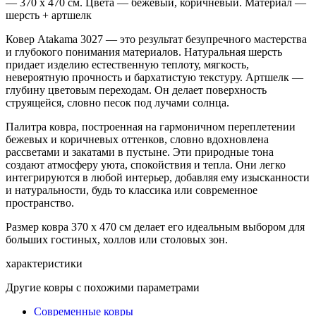
— 370 x 470 см. Цвета — бежевый, коричневый. Материал —
шерсть + артшелк
Ковер Atakama 3027 — это результат безупречного мастерства
и глубокого понимания материалов. Натуральная шерсть
придает изделию естественную теплоту, мягкость,
невероятную прочность и бархатистую текстуру. Артшелк —
глубину цветовым переходам. Он делает поверхность
струящейся, словно песок под лучами солнца.
Палитра ковра, построенная на гармоничном переплетении
бежевых и коричневых оттенков, словно вдохновлена
рассветами и закатами в пустыне. Эти природные тона
создают атмосферу уюта, спокойствия и тепла. Они легко
интегрируются в любой интерьер, добавляя ему изысканности
и натуральности, будь то классика или современное
пространство.
Размер ковра 370 x 470 см делает его идеальным выбором для
больших гостиных, холлов или столовых зон.
характеристики
Другие ковры с похожими параметрами
Современные ковры