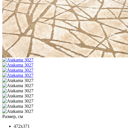
Размер, см
472x371