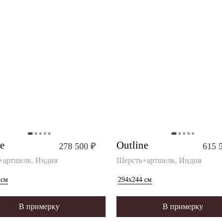
e
Outline
278 500 ₽
615 
+артшелк, Индия
Шерсть+артшелк, Индия
см
294x244
см
В примерку
В примерку