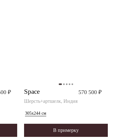
Space
500 ₽
570 500 ₽
Шерсть+артшелк, Индия
305x244
см
В примерку