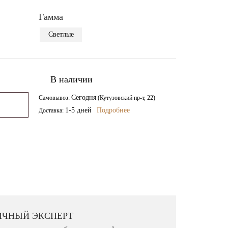
Гамма
Светлые
В наличии
Сегодня
Самовывоз:
(Кутузовский пр-т, 22)
1-5 дней
Подробнее
Доставка:
ё несколько подходящих моделей и доставим на
 их в интерьере и выбрать лучший вариант.
ИЧНЫЙ ЭКСПЕРТ