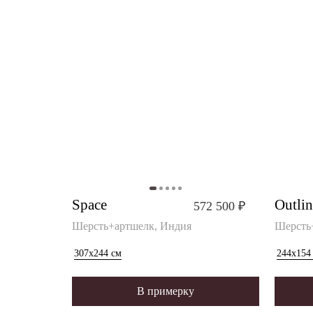
Space
Outlin
572 500 ₽
Шерсть+артшелк, Индия
Шерсть
307x244
см
244x154
В примерку