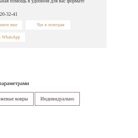
ьная помощь в удобном для вас формате
320-32-41
оните мне
Чат в телеграм
в WhatsApp
параметрами
ежевые ковры
Индивидуально