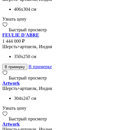
406x304
см
Узнать цену
Быстрый просмотр
FEULIE D'ABRE
1 444 000 ₽
Шерсть+артшелк, Индия
350x250
см
В примерке
В примерку
Быстрый просмотр
Artwork
Шерсть+артшелк, Индия
304x247
см
Узнать цену
Быстрый просмотр
Artwork
Шерсть+артшелк, Индия