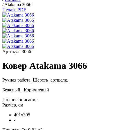
/
Atakama 3066
Печать PDF
Артикул:
3066
Ковер Atakama 3066
Ручная работа,
Шерсть+артшелк
.
Бежевый, Коричневый
Полное описание
Размер, см
401x305
-
Площадь
От 9.81 м2