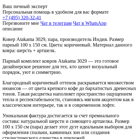
Ваш личный эксперт
Персональная помощь в удобном для вас формате
+7 (495) 320-32-41
Перезвоните мне
Чат в телеграм
Чат в WhatsApp
описание
Ковер Atakama 3029, пара, производитель Индия. Размер
парный 100 x 150 см. Цвета: коричневый. Материал данного
ковра: шерсть + артшелк.
Парный комплект ковров Atakama 3029 — это готовое
дизайнерское решение для тех, кто ценит визуальный
порядок, уют и симметрию.
Благородный коричневый оттенок раскрывается множеством
нюансов — от цвета крепкого кофе до бархатистых древесных
тонов. Такая расцветка наполняет пространство ощущением
тепла и респектабельности, становясь мягким акцентом как в
классическом интерьере, так и в современном лофте.
Уникальная фактура достигается за счет премиального
состава: натуральной шерсти и сияющего артшелка. Размер
100 x 150 см (пара) делает этот дуэт идеальным выбором для
оформления спальни, каминных зон или создания
стилистического единства в прихожей.