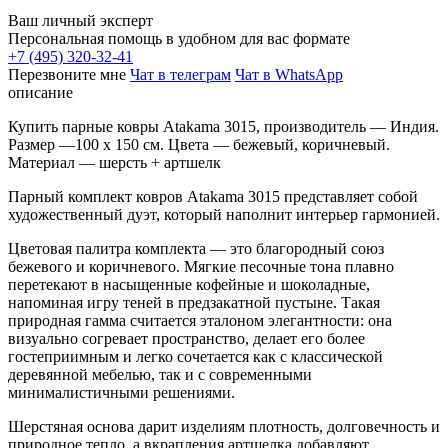
Ваш личный эксперт
Персональная помощь в удобном для вас формате
+7 (495) 320-32-41
Перезвоните мне
Чат в телеграм
Чат в WhatsApp
описание
Купить парные ковры Atakama 3015, производитель — Индия.
Размер —100 x 150 см. Цвета — бежевый, коричневый.
Материал — шерсть + артшелк
Парный комплект ковров Atakama 3015 представляет собой
художественный дуэт, который наполнит интерьер гармонией.
Цветовая палитра комплекта — это благородный союз
бежевого и коричневого. Мягкие песочные тона плавно
перетекают в насыщенные кофейные и шоколадные,
напоминая игру теней в предзакатной пустыне. Такая
природная гамма считается эталоном элегантности: она
визуально согревает пространство, делает его более
гостеприимным и легко сочетается как с классической
деревянной мебелью, так и с современными
минималистичными решениями.
Шерстяная основа дарит изделиям плотность, долговечность и
природное тепло, а вкрапления артшелка добавляют