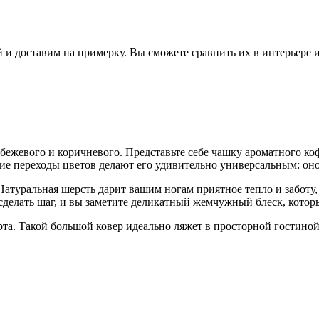
 и доставим на примерку. Вы сможете сравнить их в интерьере 
 бежевого и коричневого. Представьте себе чашку ароматного к
ие переходы цветов делают его удивительно универсальным: оно
 Натуральная шерсть дарит вашим ногам приятное тепло и заботу,
т сделать шаг, и вы заметите деликатный жемчужный блеск, кот
та. Такой большой ковер идеально ляжет в просторной гостиной 