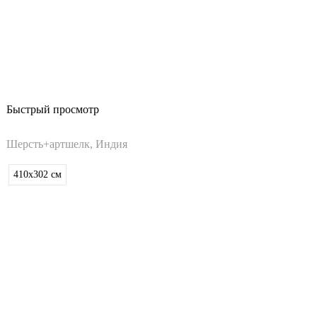
Быстрый просмотр
Шерсть+артшелк, Индия
410x302
см