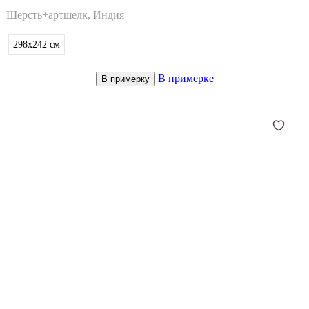
Шерсть+артшелк, Индия
298x242
см
В примерке
В примерку