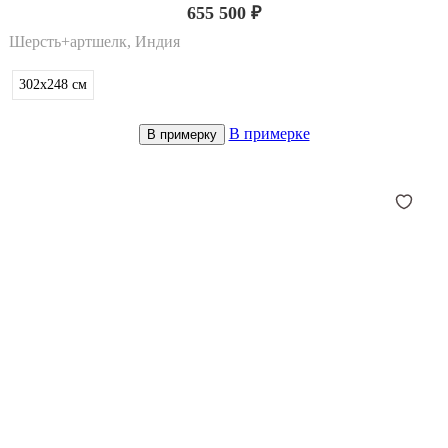
655 500 ₽
Шерсть+артшелк, Индия
302x248
см
В примерке
В примерку