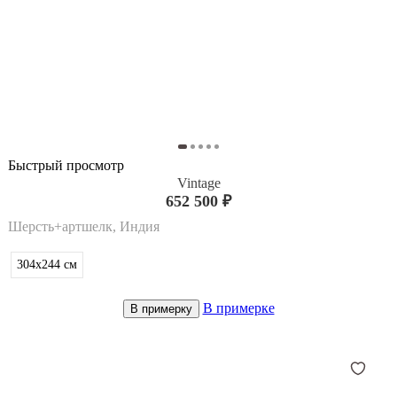
Быстрый просмотр
Vintage
652 500 ₽
Шерсть+артшелк, Индия
304x244
см
В примерке
В примерку