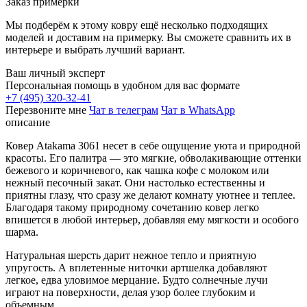
Заказ примерки
Мы подберём к этому ковру ещё несколько подходящих
моделей и доставим на примерку. Вы сможете сравнить их в
интерьере и выбрать лучший вариант.
Ваш личный эксперт
Персональная помощь в удобном для вас формате
+7 (495) 320-32-41
Перезвоните мне
Чат в телеграм
Чат в WhatsApp
описание
Ковер Atakama 3061 несет в себе ощущение уюта и природной
красоты. Его палитра — это мягкие, обволакивающие оттенки
бежевого и коричневого, как чашка кофе с молоком или
нежный песочный закат. Они настолько естественны и
приятны глазу, что сразу же делают комнату уютнее и теплее.
Благодаря такому природному сочетанию ковер легко
впишется в любой интерьер, добавляя ему мягкости и особого
шарма.
Натуральная шерсть дарит нежное тепло и приятную
упругость. А вплетенные ниточки артшелка добавляют
легкое, едва уловимое мерцание. Будто солнечные лучи
играют на поверхности, делая узор более глубоким и
объемным.