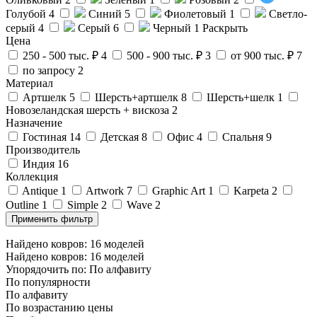
Голубой
4
Синий
5
Фиолетовый
1
Светло-
серый
4
Серый
6
Черный
1
Раскрыть
Цена
250 - 500 тыс. ₽
4
500 - 900 тыс. ₽
3
от 900 тыс. ₽
7
по запросу
2
Материал
Артшелк
5
Шерсть+артшелк
8
Шерсть+шелк
1
Новозеландская шерсть + вискоза
2
Назначение
Гостиная
14
Детская
8
Офис
4
Спальня
9
Производитель
Индия
16
Коллекция
Antique
1
Artwork
7
Graphic Art
1
Karpeta
2
Outline
1
Simple
2
Wave
2
Найдено ковров:
16
моделей
Найдено ковров:
16
моделей
Упорядочить по:
По алфавиту
По популярности
По алфавиту
По возрастанию цены