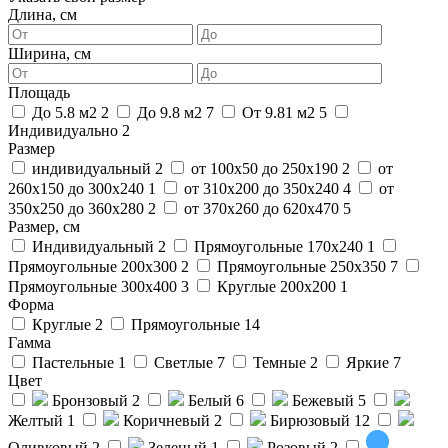
Длина, см
Ширина, см
Площадь
До 5.8 м2
2
До 9.8 м2
7
От 9.81 м2
5
Индивидуально
2
Размер
индивидуальный
2
от 100х50 до 250х190
2
от
260х150 до 300х240
1
от 310х200 до 350х240
4
от
350х250 до 360х280
2
от 370х260 до 620х470
5
Размер, см
Индивидуальный
2
Прямоугольные 170x240
1
Прямоугольные 200x300
2
Прямоугольные 250x350
7
Прямоугольные 300x400
3
Круглые 200x200
1
Форма
Круглые
2
Прямоугольные
14
Гамма
Пастельные
1
Светлые
7
Темные
2
Яркие
7
Цвет
Бронзовый
2
Белый
6
Бежевый
5
Желтый
1
Коричневый
2
Бирюзовый
12
Оливковый
2
Зеленый
1
Розовый
2