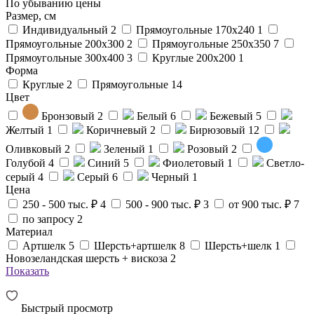
По убыванию цены
Размер, см
Индивидуальный
2
Прямоугольные 170x240
1
Прямоугольные 200x300
2
Прямоугольные 250x350
7
Прямоугольные 300x400
3
Круглые 200x200
1
Форма
Круглые
2
Прямоугольные
14
Цвет
Бронзовый
2
Белый
6
Бежевый
5
Желтый
1
Коричневый
2
Бирюзовый
12
Оливковый
2
Зеленый
1
Розовый
2
Голубой
4
Синий
5
Фиолетовый
1
Светло-
серый
4
Серый
6
Черный
1
Цена
250 - 500 тыс. ₽
4
500 - 900 тыс. ₽
3
от 900 тыс. ₽
7
по запросу
2
Материал
Артшелк
5
Шерсть+артшелк
8
Шерсть+шелк
1
Новозеландская шерсть + вискоза
2
Показать
Быстрый просмотр