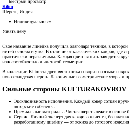
Быстрый просмотр
Kilim
Шерсть, Индия
Индивидуально
см
Узнать цену
Свое название линейка получила благодаря технике, в которой
нитей основы и утка. В отличие от классических ковров, где 
практически неразличимы. Каждая цветная нить заводится вруч
износостойкостью и чистотой геометрии.
В коллекции Kilim эта древняя техника говорит на языке сов
новозеландская шерсть. Лаконичные геометрические узоры и п
Сильные стороны KULTURAKOVROV
Эксклюзивность исполнения. Каждый ковер соткан вручн
авторские гобелены.
Премиальные материалы. Чистая шерсть лежит в основе б
Сервис. Личный эксперт для каждого клиента, бесплатная
разработанному дизайну — от эскиза до готового издели