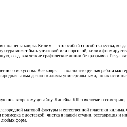
 выполнены ковры. Килим — это особый способ ткачества, когда
структура может быть узелковой или ворсовой, килим формирует
ную, создавая четкие графические линии без разрывов. Результа
ременного искусства. Все ковры — полностью ручная работа мас
риродная гамма делают килимы универсальными, но их истинная
ую по авторскому дизайну. Линейка Kilim включает геометрию
лагородной матовой фактуры и естественной пластики килима. О
 примерка с доставкой, чистка в нашей студии, реставрация и и
я любых форм.