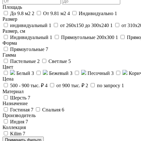
Площадь
До 9.8 м2
2
От 9.81 м2
4
Индивидуально
1
Размер
индивидуальный
1
от 260х150 до 300х240
1
от 310х2
Размер, см
Индивидуальный
1
Прямоугольные 200x300
1
Прямо
Форма
Прямоугольные
7
Гамма
Пастельные
2
Светлые
5
Цвет
Белый
3
Бежевый
3
Песочный
3
Кори
Цена
500 - 900 тыс. ₽
4
от 900 тыс. ₽
2
по запросу
1
Материал
Шерсть
7
Назначение
Гостиная
7
Спальня
6
Производитель
Индия
7
Коллекция
Kilim
7