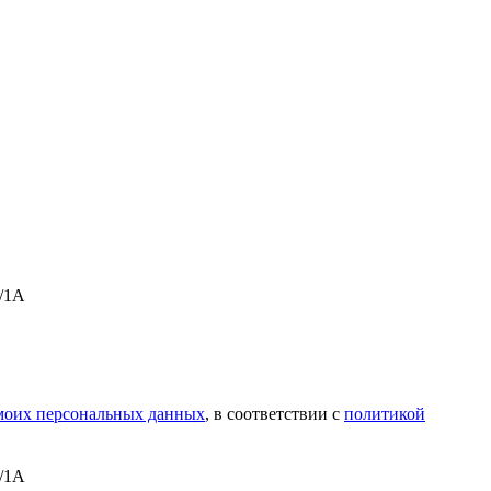
А/1А
 моих персональных данных
, в соответствии с
политикой
А/1А