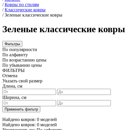
/
Ковры по стилям
/
Классические ковры
/
Зеленые классические ковры
Зеленые классические ковры
Фильтры
По популярности
По алфавиту
По возрастанию цены
По убыванию цены
ФИЛЬТРЫ
Отмена
Указать свой размер
Длина, см
Ширина, см
Найдено ковров:
0
моделей
Найдено ковров:
0
моделей
Упорядочить по:
По алфавиту