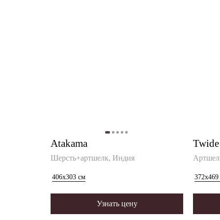
Atakama
Twide
Шерсть+артшелк, Индия
Артшел
406x303
см
372x469
Узнать цену