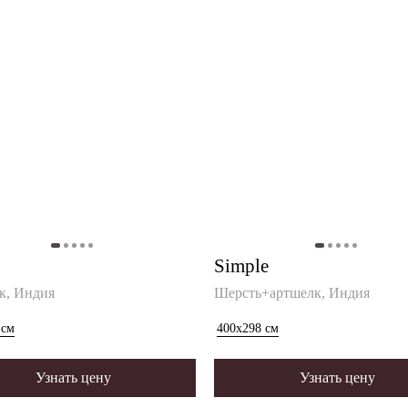
Simple
к, Индия
Шерсть+артшелк, Индия
см
400x298
см
Узнать цену
Узнать цену