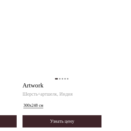
Artwork
Шерсть+артшелк, Индия
300x248
см
Узнать цену