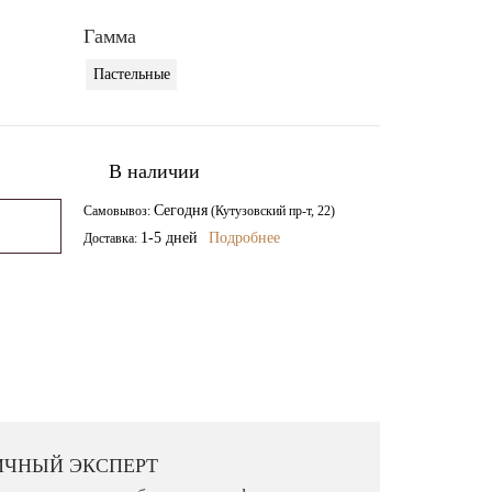
Гамма
Пастельные
В наличии
Сегодня
Самовывоз:
(Кутузовский пр-т, 22)
1-5 дней
Подробнее
Доставка:
ё несколько подходящих моделей и доставим на
 их в интерьере и выбрать лучший вариант.
ИЧНЫЙ ЭКСПЕРТ