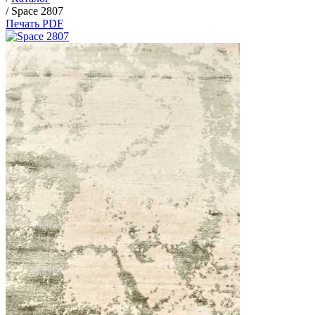
/
Space 2807
Печать PDF