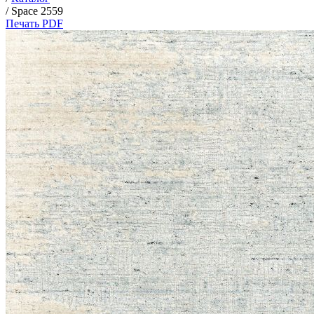
/
Space 2559
Печать PDF