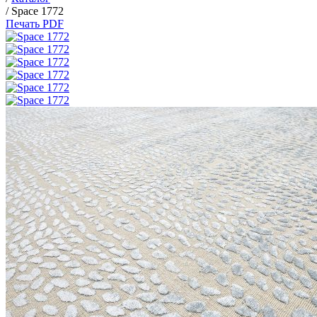
/
Space 1772
Печать PDF