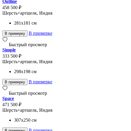
Outline
458 500 ₽
Шерсть+артшелк, Индия
281x181
см
В примерке
В примерку
Быстрый просмотр
Simple
333 500 ₽
Шерсть+артшелк, Индия
298x198
см
В примерке
В примерку
Быстрый просмотр
Space
471 500 ₽
Шерсть+артшелк, Индия
307x250
см
В примерке
В примерку