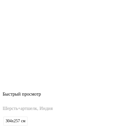
Быстрый просмотр
Шерсть+артшелк, Индия
304x257
см