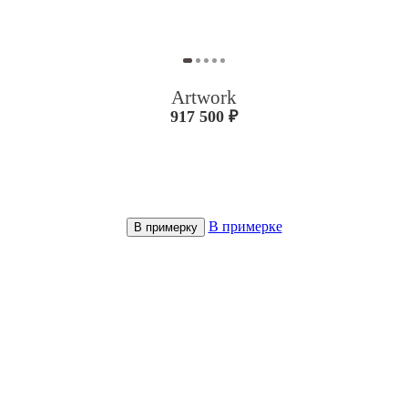
Artwork
917 500 ₽
В примерке
В примерку