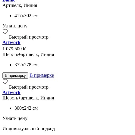
Артшелк, Индия
417x302
см
Узнать цену
Быстрый просмотр
Artwork
1 079 500 ₽
Шерсть+артшелк, Индия
372x278
см
В примерке
В примерку
Быстрый просмотр
Artwork
Шерсть+артшелк, Индия
300x242
см
Узнать цену
Индивидуальный подход