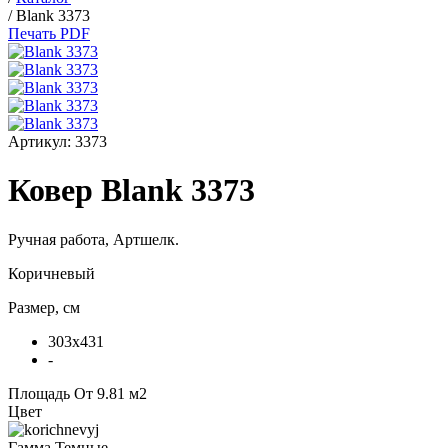
/
Blank 3373
Печать PDF
Артикул:
3373
Ковер Blank 3373
Ручная работа,
Артшелк
.
Коричневый
Размер, см
303x431
-
Площадь
От 9.81 м2
Цвет
Гамма
Темные