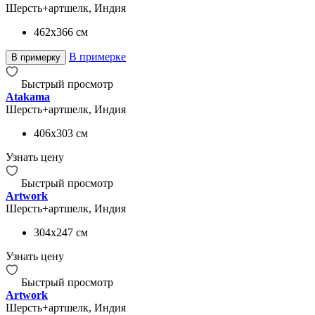
Шерсть+артшелк, Индия
462x366
см
В примерке
В примерку
Быстрый просмотр
Atakama
Шерсть+артшелк, Индия
406x303
см
Узнать цену
Быстрый просмотр
Artwork
Шерсть+артшелк, Индия
304x247
см
Узнать цену
Быстрый просмотр
Artwork
Шерсть+артшелк, Индия