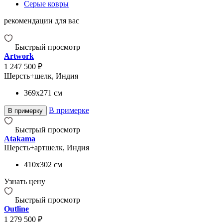
Серые ковры
рекомендации для вас
Быстрый просмотр
Artwork
1 247 500 ₽
Шерсть+шелк, Индия
369x271
см
В примерке
В примерку
Быстрый просмотр
Atakama
Шерсть+артшелк, Индия
410x302
см
Узнать цену
Быстрый просмотр
Outline
1 279 500 ₽