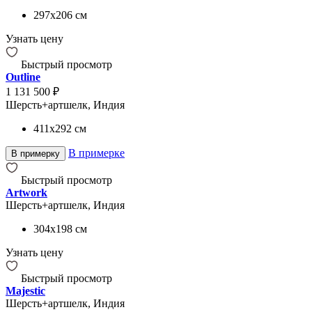
297x206
см
Узнать цену
Быстрый просмотр
Outline
1 131 500 ₽
Шерсть+артшелк, Индия
411x292
см
В примерке
В примерку
Быстрый просмотр
Artwork
Шерсть+артшелк, Индия
304x198
см
Узнать цену
Быстрый просмотр
Majestic
Шерсть+артшелк, Индия