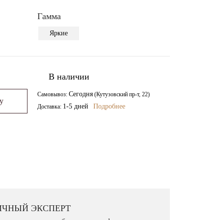
Гамма
Яркие
В наличии
Сегодня
Самовывоз:
(Кутузовский пр-т, 22)
у
1-5 дней
Подробнее
Доставка:
ё несколько подходящих моделей и доставим на
 их в интерьере и выбрать лучший вариант.
ИЧНЫЙ ЭКСПЕРТ