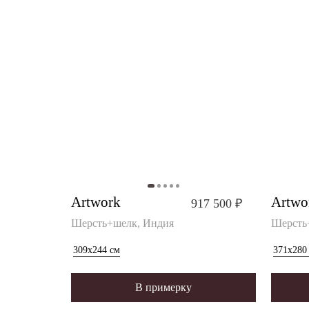
Artwork
Artwo
917 500 ₽
Шерсть+шелк, Индия
Шерсть
309x244
см
371x280
В примерку