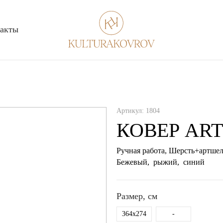
акты
Артикул:
1804
КОВЕР ART
Ручная работа,
Шерсть+артше
бежевый, рыжий, синий
Размер, см
364x274
-