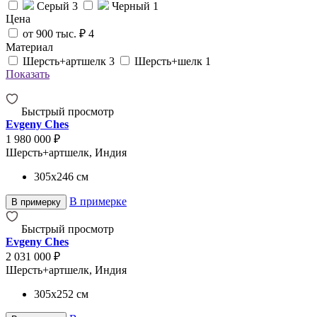
Серый
3
Черный
1
Цена
от 900 тыс. ₽
4
Материал
Шерсть+артшелк
3
Шерсть+шелк
1
Показать
Быстрый просмотр
Evgeny Ches
1 980 000 ₽
Шерсть+артшелк, Индия
305x246
см
В примерке
В примерку
Быстрый просмотр
Evgeny Ches
2 031 000 ₽
Шерсть+артшелк, Индия
305x252
см