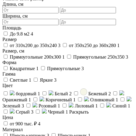
Длина, см
Ширина, см
Площадь
До 9.8 м2
4
Размер
от 310х200 до 350х240
3
от 350х250 до 360х280
1
Размер, см
Прямоугольные 200x300
1
Прямоугольные 250x350
3
Форма
Квадратные
1
Прямоугольные
3
Гамма
Светлые
1
Яркие
3
Цвет
бордовый
1
Белый
2
Бежевый
2
Оранжевый
1
Коричневый
1
Оливковый
1
Зеленый
3
Розовый
1
Лиловый
1
Синий
1
Серый
3
Черный
1
Раскрыть
Цена
от 900 тыс. ₽
4
Материал
Шерсть+артшелк
3
Шерсть+шелк
1