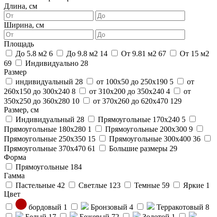
Длина, см
Ширина, см
Площадь
До 5.8 м2
6
До 9.8 м2
14
От 9.81 м2
67
От 15 м2
69
Индивидуально
28
Размер
индивидуальный
28
от 100х50 до 250х190
5
от
260х150 до 300х240
8
от 310х200 до 350х240
4
от
350х250 до 360х280
10
от 370х260 до 620х470
129
Размер, см
Индивидуальный
28
Прямоугольные 170x240
5
Прямоугольные 180x280
1
Прямоугольные 200x300
9
Прямоугольные 250x350
15
Прямоугольные 300x400
36
Прямоугольные 370x470
61
Большие размеры
29
Форма
Прямоугольные
184
Гамма
Пастельные
42
Светлые
123
Темные
59
Яркие
1
Цвет
бордовый
1
Бронзовый
4
Терракотовый
8
Белый
17
Бежевый
72
Золотой
1