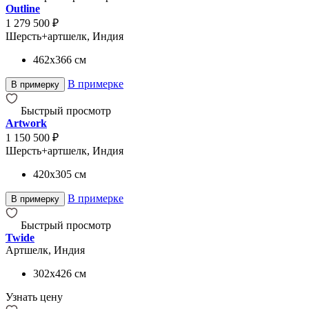
Outline
1 279 500 ₽
Шерсть+артшелк, Индия
462x366
см
В примерке
В примерку
Быстрый просмотр
Artwork
1 150 500 ₽
Шерсть+артшелк, Индия
420x305
см
В примерке
В примерку
Быстрый просмотр
Twide
Артшелк, Индия
302x426
см
Узнать цену