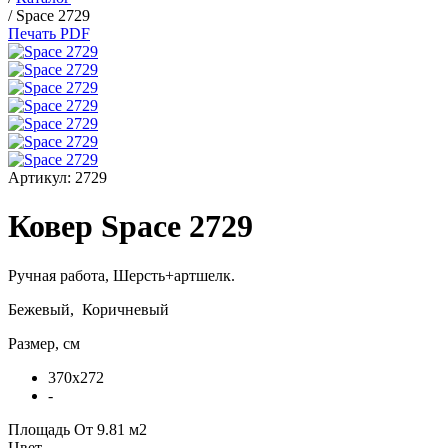
/
Space 2729
Печать PDF
Артикул:
2729
Ковер Space 2729
Ручная работа,
Шерсть+артшелк
.
Бежевый, Коричневый
Размер, см
370x272
-
Площадь
От 9.81 м2
Цвет