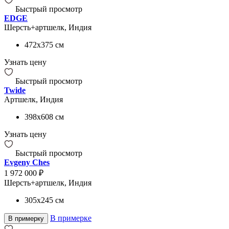
Быстрый просмотр
EDGE
Шерсть+артшелк, Индия
472x375
см
Узнать цену
Быстрый просмотр
Twide
Артшелк, Индия
398x608
см
Узнать цену
Быстрый просмотр
Evgeny Ches
1 972 000 ₽
Шерсть+артшелк, Индия
305x245
см
В примерке
В примерку