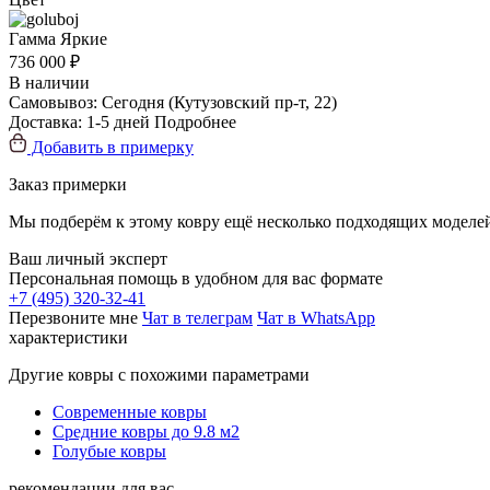
Гамма
Яркие
736 000 ₽
В наличии
Самовывоз:
Сегодня
(Кутузовский пр-т, 22)
Доставка:
1-5 дней
Подробнее
Добавить в примерку
Заказ примерки
Мы подберём к этому ковру ещё несколько подходящих моделей
Ваш личный эксперт
Персональная помощь в удобном для вас формате
+7 (495) 320-32-41
Перезвоните мне
Чат в телеграм
Чат в WhatsApp
характеристики
Другие ковры с похожими параметрами
Современные ковры
Средние ковры до 9.8 м2
Голубые ковры
рекомендации для вас