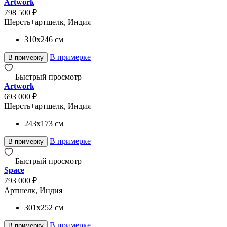
Artwork
798 500 ₽
Шерсть+артшелк, Индия
310x246
см
В примерке
В примерку
Быстрый просмотр
Artwork
693 000 ₽
Шерсть+артшелк, Индия
243x173
см
В примерке
В примерку
Быстрый просмотр
Space
793 000 ₽
Артшелк, Индия
301x252
см
В примерке
В примерку