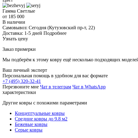
Гамма
Светлые
от 185 000
В наличии
Самовывоз:
Сегодня
(Кутузовский пр-т, 22)
Доставка:
1-5 дней
Подробнее
Узнать цену
Заказ примерки
Мы подберём к этому ковру ещё несколько подходящих моделей
Ваш личный эксперт
Персональная помощь в удобном для вас формате
+7 (495) 320-32-41
Перезвоните мне
Чат в телеграм
Чат в WhatsApp
характеристики
Другие ковры с похожими параметрами
Концептуальные ковры
Средние ковры до 9.8 м2
Бежевые ковры
Серые ковры